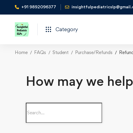
+91 9892096377
insightfulpediatricslp@gmail
Category
Home
FAQs
Student
Purchase/Refunds
Refund
How may we help
Search
for: