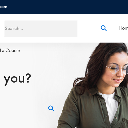
.com
Search
Hom
for:
 a Course
 you?