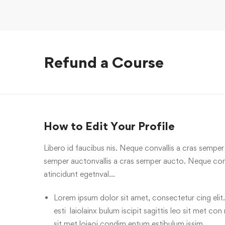
Refund a Course
How to Edit Your Profile
Libero id faucibus nis. Neque convallis a cras semper a
semper auctonvallis a cras semper aucto. Neque conv
atincidunt egetnval…
Lorem ipsum dolor sit amet, consectetur cing elit.
esti laiolainx bulum iscipit sagittis leo sit met con
sit met loiaoi condim entum estibulum issim.